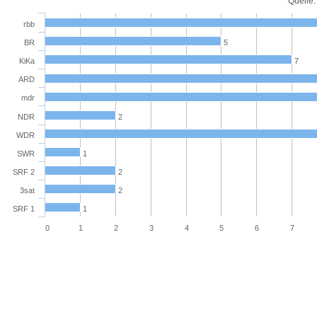
Quelle
rbb
5
BR
7
KiKa
ARD
mdr
NDR
2
WDR
SWR
1
SRF 2
2
3sat
2
SRF 1
1
0
1
2
3
4
5
6
7