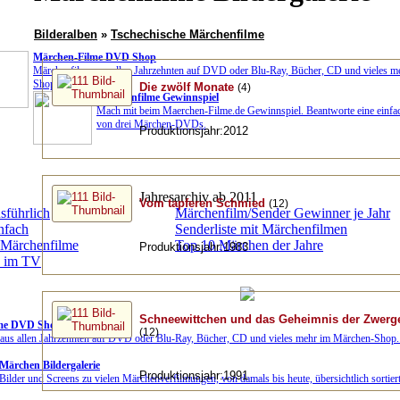
Bilderalben
»
Tschechische Märchenfilme
Märchen-Filme DVD Shop
Märchenfilme aus allen Jahrzehnten auf DVD oder Blu-Ray, Bücher, CD und vieles 
Shop]
Die zwölf Monate
(4)
Märchenfilme Gewinnspiel
Mach mit beim Maerchen-Filme.de Gewinnspiel. Beantworte eine einfa
von drei Märchen-DVDs.
Produktionsjahr:2012
Jahresarchiv ab 2011
Vom tapferen Schmied
(12)
sführlich
Märchenfilm/Sender Gewinner je Jahr
nfach
Senderliste mit Märchenfilmen
 Märchenfilme
Top 10 Märchen der Jahre
Produktionsjahr:1983
n im TV
Schneewittchen und das Geheimnis der Zwerg
me DVD Shop
(12)
aus allen Jahrzehnten auf DVD oder Blu-Ray, Bücher, CD und vieles mehr im Märchen-Shop
Märchen Bildergalerie
Produktionsjahr:1991
Bilder und Screens zu vielen Märchenverfilmungen, von damals bis heute, übersichtlich sortiert