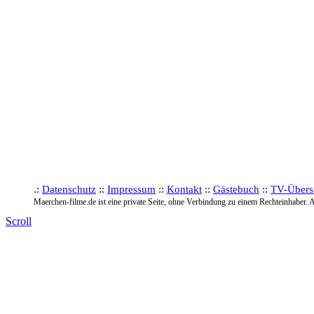
.:
Datenschutz
::
Impressum
::
Kontakt
::
Gästebuch
::
TV-Übers
Maerchen-filme.de ist eine private Seite, ohne Verbindung zu einem Rechteinhaber. A
Scroll