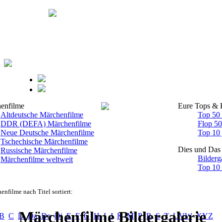
enfilme
Eure Tops & 
Altdeutsche Märchenfilme
Top 50
DDR (DEFA) Märchenfilme
Flop 5
Neue Deutsche Märchenfilme
Top 10 
Tschechische Märchenfilme
Dies und Das
Russische Märchenfilme
Bilderg
Märchenfilme weltweit
Top 10
enfilme nach Titel sortiert:
Märchenfilme Bildergalerie
B
C
D
Da
De
Di
E
F
G
H
I
J
K
M
P
R
S
T
UVW
XYZ