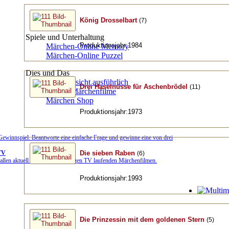
König Drosselbart
(7)
Spiele und Unterhaltung
Produktionsjahr:1984
Märchen-Online Memory
Märchen-Online Puzzel
Dies und Das
TV-Übersicht ausführlich
Drei Haselnüsse für Aschenbrödel
(11)
Top 50 Märchenfilme
Märchen Shop
Produktionsjahr:1973
winnspiel. Beantworte eine einfache Frage und gewinne eine von drei
TV
Die sieben Raben
(6)
allen aktuell im deutschsprachigen TV laufenden Märchenfilmen.
Produktionsjahr:1993
Die Prinzessin mit dem goldenen Stern
(5)