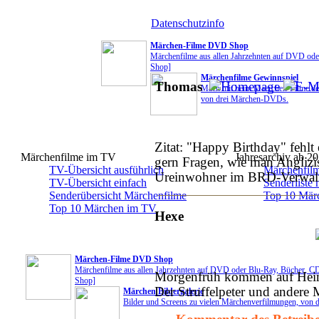
Datenschutzinfo
Märchen-Filme DVD Shop
Märchenfilme aus allen Jahrzehnten auf DVD od
Shop]
Märchenfilme Gewinnspiel
Thomas
Mach mit beim Maerchen-Filme.de 
von drei Märchen-DVDs.
Zitat: "Happy Birthday" fehlt
Märchenfilme im TV
Jahresarchiv ab 2
gern Fragen, wie man Anglizi
TV-Übersicht ausführlich
Märchenfilm
Ureinwohner im BRD-Verwaltu
TV-Übersicht einfach
Senderliste
Senderübersicht Märchenfilme
Top 10 Märc
Top 10 Märchen im TV
Hexe
Märchen-Filme DVD Shop
Märchenfilme aus allen Jahrzehnten auf DVD oder Blu-Ray, Bücher, C
Morgenfrüh kommen auf Hei
Shop]
Der Struffelpeter und andere 
Märchen Bildergalerie
Bilder und Screens zu vielen Märchenverfilmungen, von dam