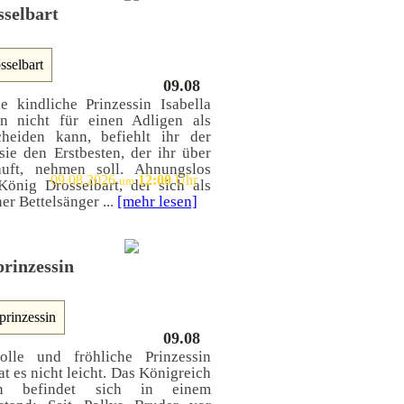
selbart
Sonntag
09.08
e kindliche Prinzessin Isabella
n nicht für einen Adligen als
cheiden kann, befiehlt ihr der
sie den Erstbesten, der ihr über
uft, nehmen soll. Ahnungslos
09.08.2026
12:00
Uhr
um
 König Drosselbart, der sich als
er Bettelsänger ...
[mehr lesen]
rinzessin
Sonntag
09.08
lle und fröhliche Prinzessin
at es nicht leicht. Das Königreich
rn befindet sich in einem