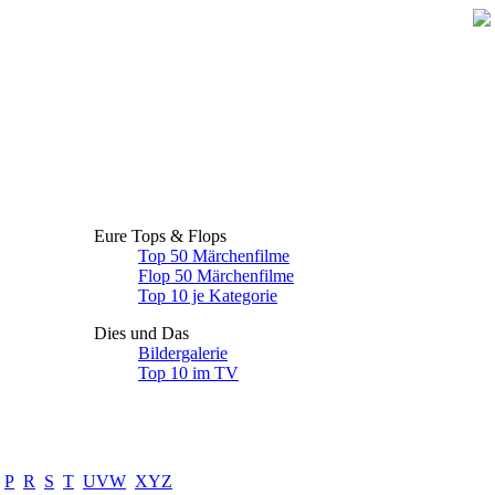
Eure Tops & Flops
Top 50 Märchenfilme
Flop 50 Märchenfilme
Top 10 je Kategorie
Dies und Das
Bildergalerie
Top 10 im TV
P
R
S
T
UVW
XYZ