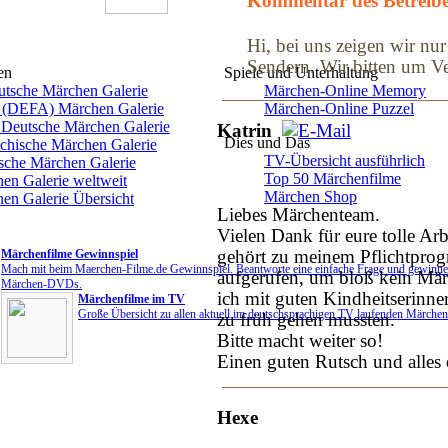
Kommentar des Betreibe
Hi, bei uns zeigen wir nu
Sendern. Wir bitten um Ve
en
Spiele und Unterhaltung
utsche Märchen Galerie
Märchen-Online Memory
(DEFA) Märchen Galerie
Märchen-Online Puzzel
Deutsche Märchen Galerie
Katrin
Dies und Das
chische Märchen Galerie
TV-Übersicht ausführlich
sche Märchen Galerie
Top 50 Märchenfilme
en Galerie weltweit
Märchen Shop
en Galerie Übersicht
Liebes Märchenteam.
Vielen Dank für eure tolle Arb
gehört zu meinem Pflichtpro
Märchenfilme Gewinnspiel
Mach mit beim Maerchen-Filme.de Gewinnspiel. Beantworte eine einfache Frage und gewinne 
aufgerufen, um bloß kein Mär
Märchen-DVDs.
ich mit guten Kindheitserinn
Märchenfilme im TV
Große Übersicht zu allen aktuell im deutschsprachigen TV laufenden Märchen
zu früh gehen mussten.
Bitte macht weiter so!
Einen guten Rutsch und alles 
Hexe