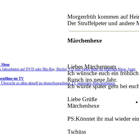
Morgenfrüh kommen auf Hei
Der Struffelpeter und andere 
Märchenhexe
 Shop
Liebes Märchenteam ,
en Jahrzehnten auf DVD oder Blu-Ray, Bücher, CD und vieles mehr im Märchen-Shop. [zum
Ich wünsche euch ein fröhlich
enfilme im TV
Rutsch ins neue Jahr.
Übersicht zu allen aktuell im deutschsprachigen TV laufenden Märchenfilmen.
Ich würde später gern bei eu
Liebe Grüße
Märchenhexe
PS:Könntet ihr mal wieder e
Tschüss