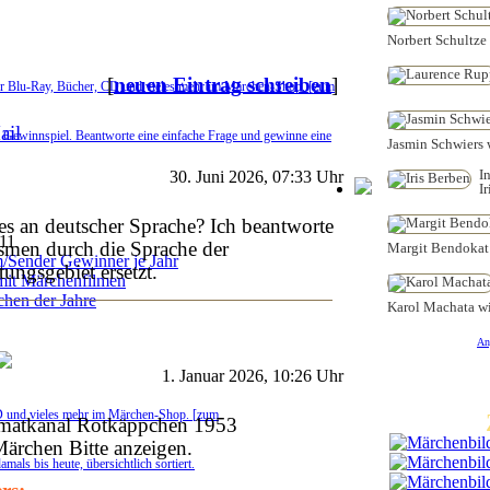
Norbert Schultze J
[
neuen Eintrag schreiben
]
er Blu-Ray, Bücher, CD und vieles mehr im Märchen-Shop. [zum
Gewinnspiel. Beantworte eine einfache Frage und gewinne eine
Jasmin Schwiers w
I
30. Juni 2026, 07:33 Uhr
I
 es an deutscher Sprache? Ich beantworte
011
smen durch die Sprache der
Margit Bendokat w
/Sender Gewinner je Jahr
ngsgebiet ersetzt.
 mit Märchenfilmen
hen der Jahre
Karol Machata wir
An
1. Januar 2026, 10:26 Uhr
D und vieles mehr im Märchen-Shop. [zum
matkanal Rotkäppchen 1953
Märchen Bitte anzeigen.
als bis heute, übersichtlich sortiert.