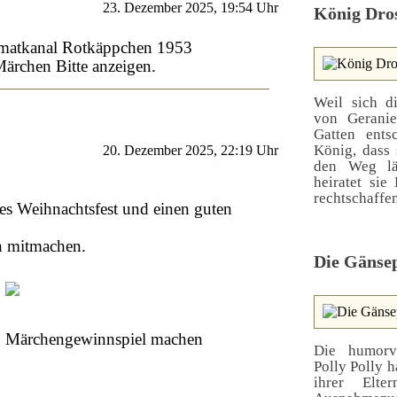
23. Dezember 2025, 19:54 Uhr
König Dros
matkanal Rotkäppchen 1953
Märchen Bitte anzeigen.
Weil sich di
von Geranie
Gatten ents
König, dass 
20. Dezember 2025, 22:19 Uhr
den Weg lä
heiratet sie
rechtschaffen
es Weihnachtsfest und einen guten
ch mitmachen.
Die Gänsep
in Märchengewinnspiel machen
Die humorvo
Polly Polly h
ihrer Elte