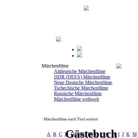
Märchenfilme
Altdeutsche Märchenfilme
DDR (DEFA) Märchenfilme
Neue Deutsche Märchenfilme
Tschechische Märchenfilme
Russische Märchenfilme
Märchenfilme weltweit
Märchenfilme nach Titel sortiert:
Gästebuch
A
B
C
D
Da
De
Di
E
F
G
H
I
J
K
M