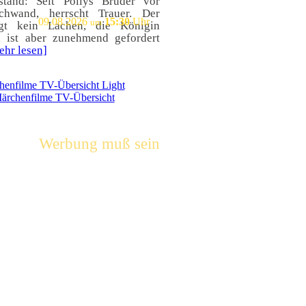
tand: Seit Pollys Bruder vor
chwand, herrscht Trauer. Der
09.08.2026
15:30
Uhr
um
ägt kein Lachen, die Königin
, ist aber zunehmend gefordert
ehr lesen]
Werbung muß sein