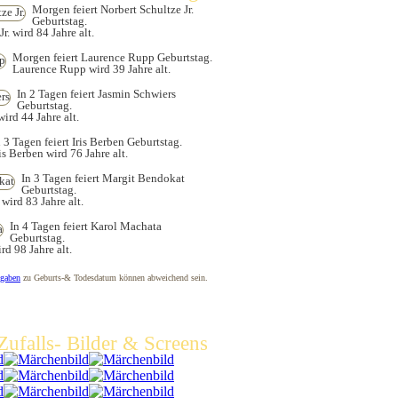
Morgen feiert Norbert Schultze Jr.
Geburtstag.
r. wird 84 Jahre alt.
Morgen feiert Laurence Rupp Geburtstag.
Laurence Rupp wird 39 Jahre alt.
In 2 Tagen feiert Jasmin Schwiers
Geburtstag.
ird 44 Jahre alt.
n 3 Tagen feiert Iris Berben Geburtstag.
ris Berben wird 76 Jahre alt.
In 3 Tagen feiert Margit Bendokat
Geburtstag.
ird 83 Jahre alt.
In 4 Tagen feiert Karol Machata
Geburtstag.
d 98 Jahre alt.
gaben
zu Geburts-& Todesdatum können abweichend sein.
Zufalls- Bilder & Screens