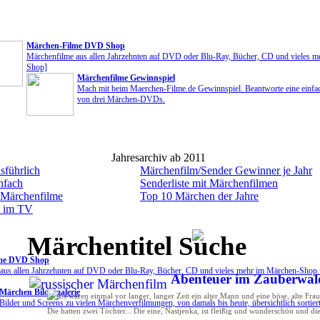
Märchen-Filme DVD Shop
Märchenfilme aus allen Jahrzehnten auf DVD oder Blu-Ray, Bücher, CD und vieles 
Shop]
Märchenfilme Gewinnspiel
Mach mit beim Maerchen-Filme.de Gewinnspiel. Beantworte eine einfa
von drei Märchen-DVDs.
Jahresarchiv ab 2011
sführlich
Märchenfilm/Sender Gewinner je Jahr
nfach
Senderliste mit Märchenfilmen
 Märchenfilme
Top 10 Märchen der Jahre
n im TV
Märchentitel Suche
me DVD Shop
aus allen Jahrzehnten auf DVD oder Blu-Ray, Bücher, CD und vieles mehr im Märchen-Shop
Abenteuer im Zauberwal
Märchen Bildergalerie
Bilder und Screens zu vielen Märchenverfilmungen, von damals bis heute, übersichtlich sortiert