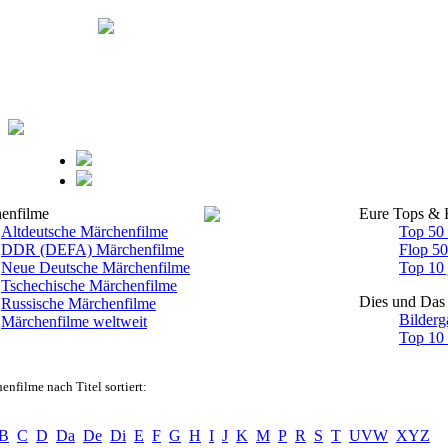
enfilme
Eure Tops & 
Altdeutsche Märchenfilme
Top 50
DDR (DEFA) Märchenfilme
Flop 5
Neue Deutsche Märchenfilme
Top 10 
Tschechische Märchenfilme
Dies und Das
Russische Märchenfilme
Bilderg
Märchenfilme weltweit
Top 10
enfilme nach Titel sortiert:
B
C
D
Da
De
Di
E
F
G
H
I
J
K
M
P
R
S
T
UVW
XYZ