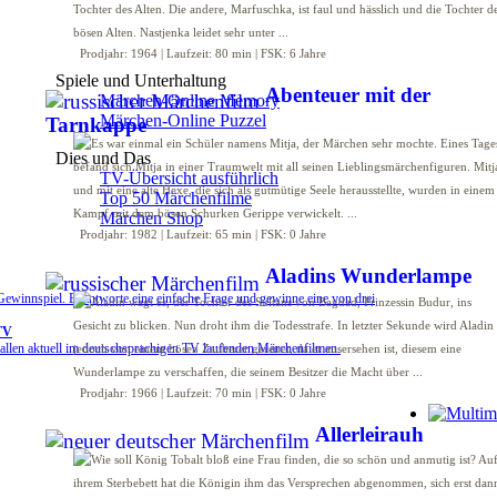
Prodjahr: 1964 | Laufzeit: 80 min | FSK: 6 Jahre
Spiele und Unterhaltung
Abenteuer mit der
Märchen-Online Memory
Märchen-Online Puzzel
Tarnkappe
Dies und Das
TV-Übersicht ausführlich
Top 50 Märchenfilme
Märchen Shop
Prodjahr: 1982 | Laufzeit: 65 min | FSK: 0 Jahre
Aladins Wunderlampe
winnspiel. Beantworte eine einfache Frage und gewinne eine von drei
TV
allen aktuell im deutschsprachigen TV laufenden Märchenfilmen.
Prodjahr: 1966 | Laufzeit: 70 min | FSK: 0 Jahre
Allerleirauh