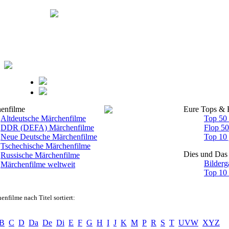
enfilme
Eure Tops & 
Altdeutsche Märchenfilme
Top 50
DDR (DEFA) Märchenfilme
Flop 5
Neue Deutsche Märchenfilme
Top 10 
Tschechische Märchenfilme
Dies und Das
Russische Märchenfilme
Bilderg
Märchenfilme weltweit
Top 10
enfilme nach Titel sortiert:
B
C
D
Da
De
Di
E
F
G
H
I
J
K
M
P
R
S
T
UVW
XYZ