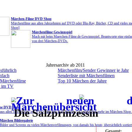
Märchen-Filme DVD Shop
Märchenfilme aus allen Jahrzehnten auf DVD oder Blu-Ray, Bücher, CD und vieles 
Shop]
Märchenfilme Gewinnspiel
Mach mit beim Maerchen-Filme.de Gewinnspiel. Beantworte eine einfa
von drei Märchen-DVDs.
Jahresarchiv ab 2011
sführlich
Märchenfilm/Sender Gewinner je Jahr
nfach
Senderliste mit Märchenfilmen
 Märchenfilme
Top 10 Märchen der Jahre
n im TV
me DVD Shop
Die Salzprinzessin
aus allen Jahrzehnten auf DVD oder Blu-Ray, Bücher, CD und vieles mehr im Märchen-Shop
Märchen Bildergalerie
Bilder und Screens zu vielen Märchenverfilmungen, von damals bis heute, übersichtlich sortiert
Gesamt: