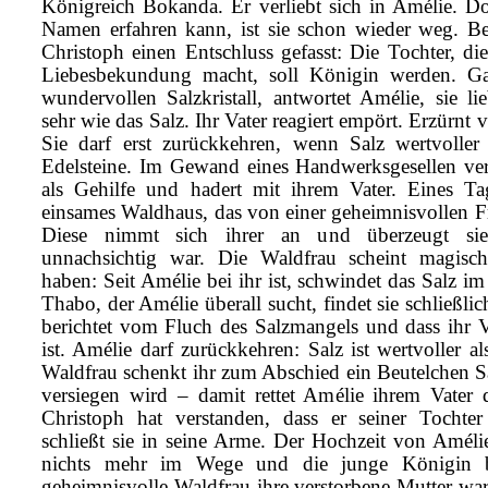
Königreich Bokanda. Er verliebt sich in Amélie. D
Namen erfahren kann, ist sie schon wieder weg. B
Christoph einen Entschluss gefasst: Die Tochter, di
Liebesbekundung macht, soll Königin werden. G
wundervollen Salzkristall, antwortet Amélie, sie li
sehr wie das Salz. Ihr Vater reagiert empört. Erzürnt 
Sie darf erst zurückkehren, wenn Salz wertvoller
Edelsteine. Im Gewand eines Handwerksgesellen ver
als Gehilfe und hadert mit ihrem Vater. Eines Tag
einsames Waldhaus, das von einer geheimnisvollen 
Diese nimmt sich ihrer an und überzeugt sie
unnachsichtig war. Die Waldfrau scheint magisc
haben: Seit Amélie bei ihr ist, schwindet das Salz i
Thabo, der Amélie überall sucht, findet sie schließl
berichtet vom Fluch des Salzmangels und dass ihr 
ist. Amélie darf zurückkehren: Salz ist wertvoller al
Waldfrau schenkt ihr zum Abschied ein Beutelchen Sa
versiegen wird – damit rettet Amélie ihrem Vater
Christoph hat verstanden, dass er seiner Tochte
schließt sie in seine Arme. Der Hochzeit von Amél
nichts mehr im Wege und die junge Königin be
geheimnisvolle Waldfrau ihre verstorbene Mutter war,