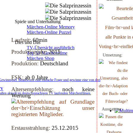
Spiele und Unterhaltung
Märchen-Online Memory
Märchen-Online Puzzel
Laufzeit:
60min
Dies und Das
TV-Übersicht ausführlich
Produktionjahr:
2015
Top 50 Märchenfilme
Umsetzung:
Märchen Shop
Produktion:
Deutschland
FSK:
ab 0 Jahre
winnspiel. Beantworte eine einfache Frage und gewinne eine von drei
Altersempfehlung:
noch keine
TV
allen aktuell im deutschsprachigen TV laufenden Märchenfilmen.
Wertung
Ausstattung:
Erstausstrahlung:
25.12.2015