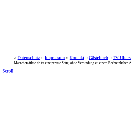
.:
Datenschutz
::
Impressum
::
Kontakt
::
Gästebuch
::
TV-Übers
Maerchen-filme.de ist eine private Seite, ohne Verbindung zu einem Rechteinhaber. A
Scroll